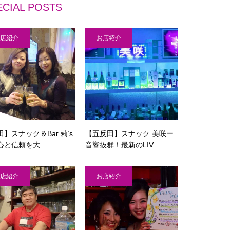
ECIAL POSTS
店紹介
お店紹介
】スナック＆Bar 莉’s
【五反田】スナック 美咲ー
心と信頼を大…
音響抜群！最新のLIV…
店紹介
お店紹介