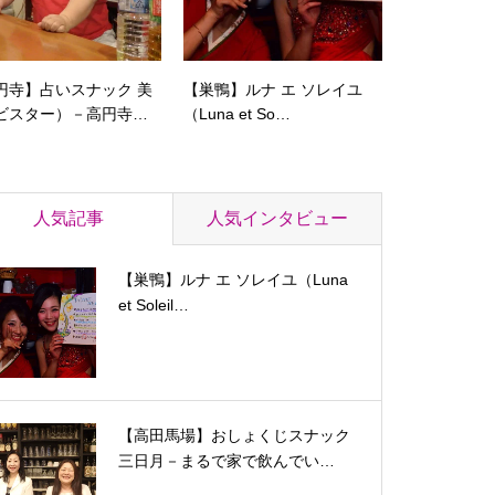
円寺】占いスナック 美
【巣鴨】ルナ エ ソレイユ
ビスター）－高円寺…
（Luna et So…
人気記事
人気インタビュー
【巣鴨】ルナ エ ソレイユ（Luna
et Soleil…
【高田馬場】おしょくじスナック
三日月－まるで家で飲んでい…