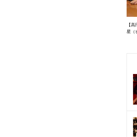
【高
星（