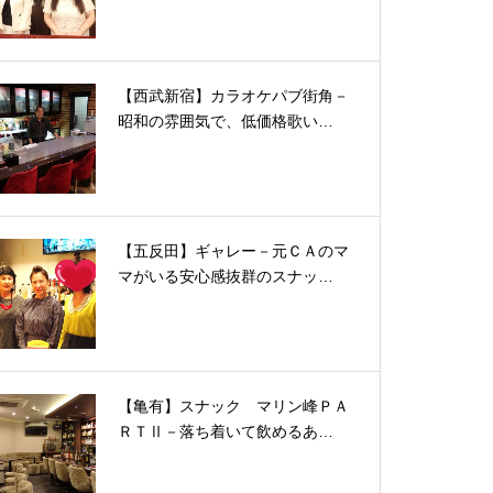
【西武新宿】カラオケパブ街角－
昭和の雰囲気で、低価格歌い…
【五反田】ギャレー－元ＣＡのマ
マがいる安心感抜群のスナッ…
【亀有】スナック マリン峰ＰＡ
ＲＴⅡ－落ち着いて飲めるあ…