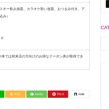
スキー飲み放題、カラオケ歌い放題、おつまみ付き、ア
込み）
CA
５Ｈ
本体では初来店の方向けのお得なクーポン券が取得でき
RSS
feedly
Pin it
note