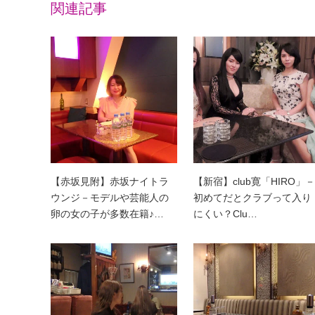
関連記事
【赤坂見附】赤坂ナイトラ
【新宿】club寛「HIRO」－
ウンジ－モデルや芸能人の
初めてだとクラブって入り
卵の女の子が多数在籍♪…
にくい？Clu…