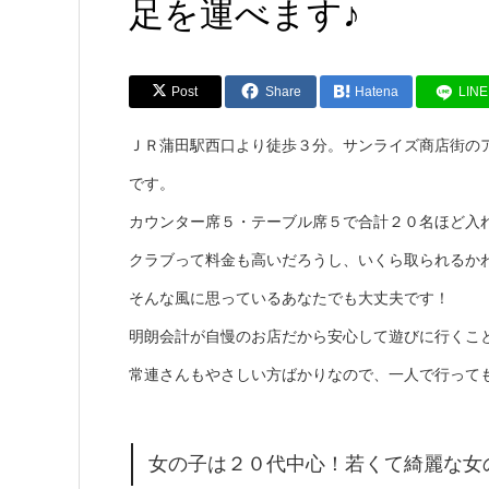
足を運べます♪
Post
Share
Hatena
LINE
ＪＲ蒲田駅西口より徒歩３分。サンライズ商店街の
です。
カウンター席５・テーブル席５で合計２０名ほど入
クラブって料金も高いだろうし、いくら取られるか
そんな風に思っているあなたでも大丈夫です！
明朗会計が自慢のお店だから安心して遊びに行くこ
常連さんもやさしい方ばかりなので、一人で行って
女の子は２０代中心！若くて綺麗な女