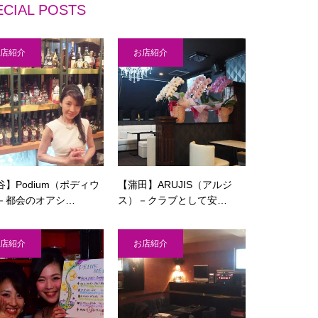
ECIAL POSTS
店紹介
お店紹介
谷】Podium（ポディウ
【蒲田】ARUJIS（アルジ
－都会のオアシ…
ス）－クラブとして安…
店紹介
お店紹介