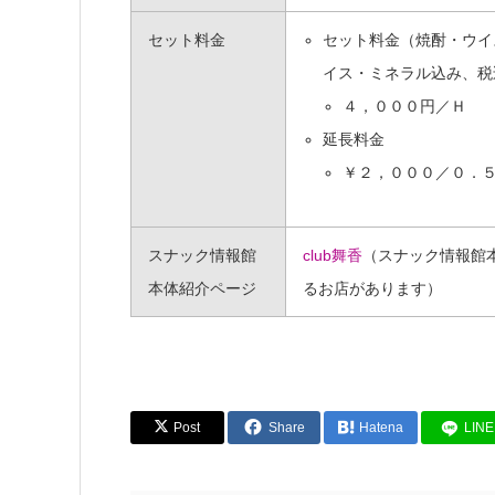
セット料金
セット料金（焼酎・ウイ
イス・ミネラル込み、税
４，０００円／Ｈ
延長料金
￥２，０００／０．
スナック情報館
club舞香
（スナック情報館
本体紹介ページ
るお店があります）
Post
Share
Hatena
LINE