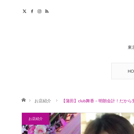
東
HO
ホーム
お店紹介
【蒲田】club舞香－明朗会計！だから
お店紹介