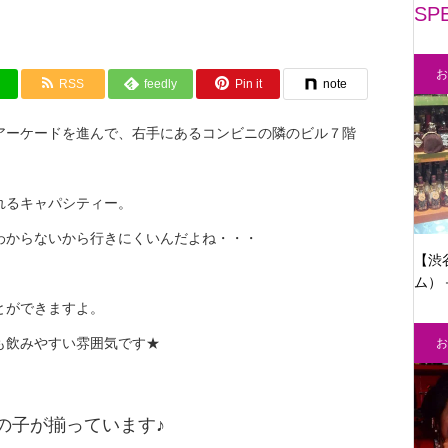
SP
お
RSS
feedly
Pin it
note
アーケードを進んで、右手にあるコンビニの隣のビル７階
れるキャパシティー。
わからないから行きにくいんだよね・・・
【渋
ム）
とができますよ。
も飲みやすい雰囲気です★
お
の子が揃っています♪