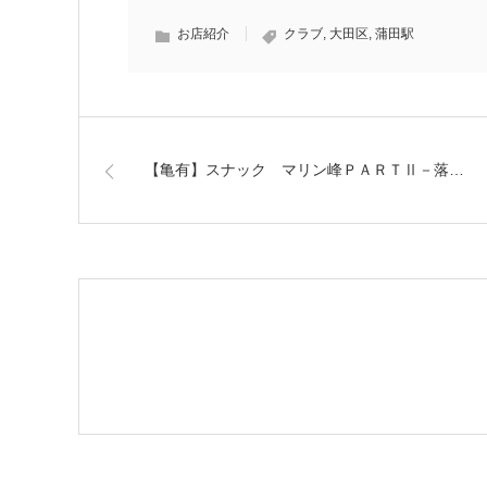
お店紹介
クラブ
,
大田区
,
蒲田駅
【亀有】スナック マリン峰ＰＡＲＴⅡ－落…