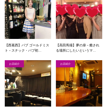
【西葛西】パブ ゴールドミス
【高田馬場】夢の扉－癒され
ト－スナック・パブ初…
る場所にしたいというマ…
お店紹介
お店紹介